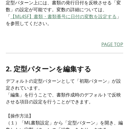
定型パターン上には、書類の発行日付を反映させる「変
数」の設定が可能です。変数の詳細については、
「
【ML4SF】書類・書類番号に日付の変数を設定する
」
を参照してください。
PAGE TOP
2. 定型パターンを編集する
デフォルトの定型パターンとして「初期パターン」が設
定されています。
「編集」を行うことで、書類作成時のデフォルトで反映
させる項目の設定を行うことができます。
【操作方法】
（１）「ML書類設定」から「定型パターン」を開き、編