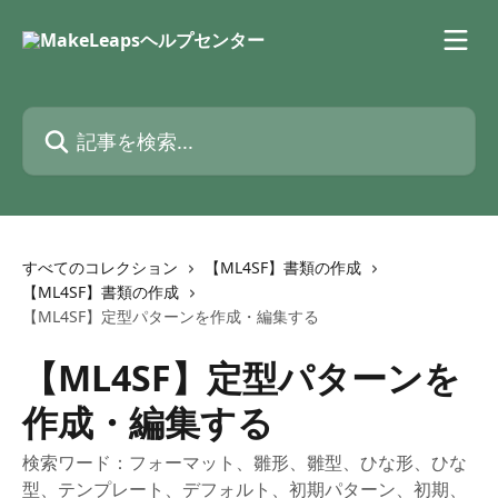
メインコンテンツにスキップ
記事を検索...
すべてのコレクション
【ML4SF】書類の作成
【ML4SF】書類の作成
【ML4SF】定型パターンを作成・編集する
【ML4SF】定型パターンを
作成・編集する
検索ワード：フォーマット、雛形、雛型、ひな形、ひな
型、テンプレート、デフォルト、初期パターン、初期、