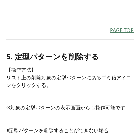
PAGE TOP
5. 定型パターンを削除する
【操作方法】
リスト上の削除対象の定型パターンにあるゴミ箱アイコ
ンをクリックする。
※対象の定型パターンの表示画面からも操作可能です。
◾️定型パターンを削除することができない場合