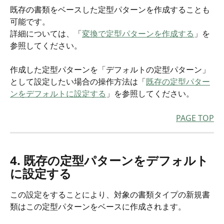
既存の書類をベースした定型パターンを作成することも
可能です。
詳細については、「
変換で定型パターンを作成する
」を
参照してください。
作成した定型パターンを「デフォルトの定型パターン」
として設定したい場合の操作方法は「
既存の定型パター
ンをデフォルトに設定する
」を参照してください。
PAGE TOP
4. 既存の定型パターンをデフォルト
に設定する
この設定をすることにより、対象の書類タイプの新規書
類はこの定型パターンをベースに作成されます。