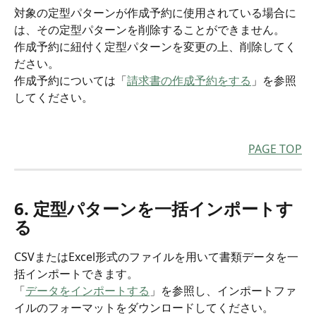
対象の定型パターンが作成予約に使用されている場合に
は、その定型パターンを削除することができません。
作成予約に紐付く定型パターンを変更の上、削除してく
ださい。
作成予約については「
請求書の作成予約をする
」を参照
してください。
PAGE TOP
6. 定型パターンを一括インポートす
る
CSVまたはExcel形式のファイルを用いて書類データを一
括インポートできます。
「
データをインポートする
」を参照し、インポートファ
イルのフォーマットをダウンロードしてください。