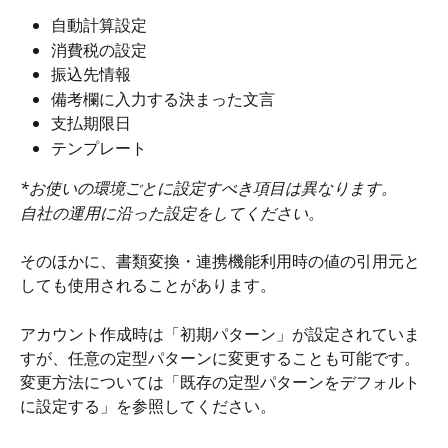
自動計算設定
消費税の設定
振込先情報
備考欄に入力する決まった文言
支払期限日
テンプレート
*お使いの環境ごとに設定すべき項目は異なります。
自社の運用に沿った設定をしてください。
そのほかに、書類変換・連携機能利用時の値の引用元と
しても使用されることがあります。
アカウント作成時は「初期パターン」が設定されていま
すが、任意の定型パターンに変更することも可能です。
変更方法については「既存の定型パターンをデフォルト
に設定する」を参照してください。