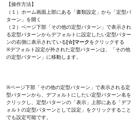
【操作方法】
（１）ホーム画面上部にある「書類設定」から「定型パ
ターン」を開く
（２）ページ下部「その他の定型パターン」で表示され
る定型パターンからデフォルトに設定したい定型パター
ンの右側に表示されている
[☆]マーク
をクリックする
※デフォルト設定が外された定型パターンは、「その他
の定型パターン」に移動します。
※ページ下部「その他の定型パターン」で表示される定
型パターンから、デフォルトにしたい定型パターン名を
クリックし、定型パターンの「表示」上部にある「デフ
ォルトの定型パターンとして設定」をクリックすること
でも設定可能です。