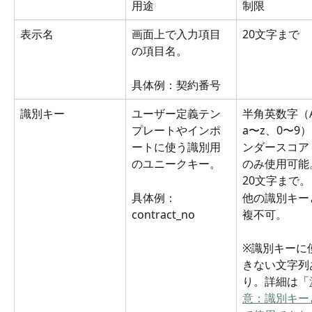
用途
制限
表示名
画面上で入力項目
20文字まで
の項目名。
具体例：契約番号
識別キー
ユーザー定義テン
半角英数字（A
プレートやインポ
a〜z、0〜9
ートに使う識別用
ンダースコア
のユニークキー。
のみ使用可能
20文字まで。
具体例：
他の識別キー
contract_no
複不可。
※識別キーに
きない文字列
り。詳細は「
意：識別キー